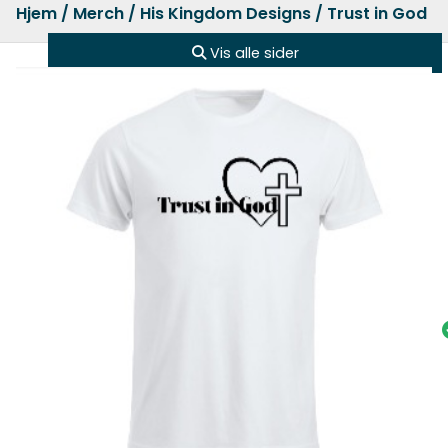
Hjem
/
Merch
/
His Kingdom Designs
/ Trust in God T
Vis alle sider