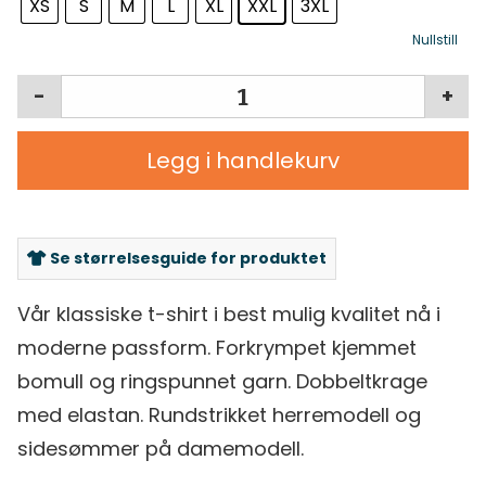
XS
S
M
L
XL
XXL
3XL
Nullstill
-
+
Legg i handlekurv
Se størrelsesguide for produktet
Vår klassiske t-shirt i best mulig kvalitet nå i
moderne passform. Forkrympet kjemmet
bomull og ringspunnet garn. Dobbeltkrage
med elastan. Rundstrikket herremodell og
sidesømmer på damemodell.