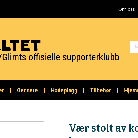
Om oss
ELTET
/Glimts offisielle supporterklubb
er
Gensere
Hodeplagg
Tilbehør
Hjem
Vær stolt av ko