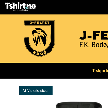
J-F
F.K. Bodø
T-skjort
Vis alle sider