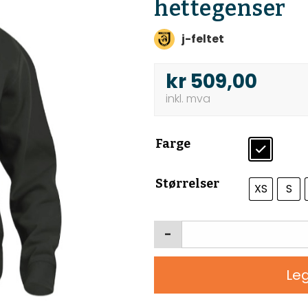
hettegenser
j-feltet
kr
509,00
Farge
Størrelser
XS
S
-
Leg