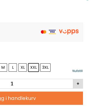
M
L
XL
XXL
3XL
Nullstill
+
g i handlekurv