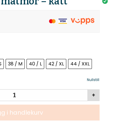
 matmor – katt
S
38 / M
40 / L
42 / XL
44 / XXL
Nullstill
+
g i handlekurv