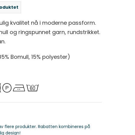
roduktet
mulig kvalitet nå i moderne passform.
l og ringspunnet garn, rundstrikket.
n.
5% Bomull, 15% polyester)
 av flere produkter. Rabatten kombineres på
ig design!