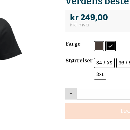
Verdens beste
kr
249,00
Farge
Størrelser
34 / XS
36 / 
3XL
-
Leg