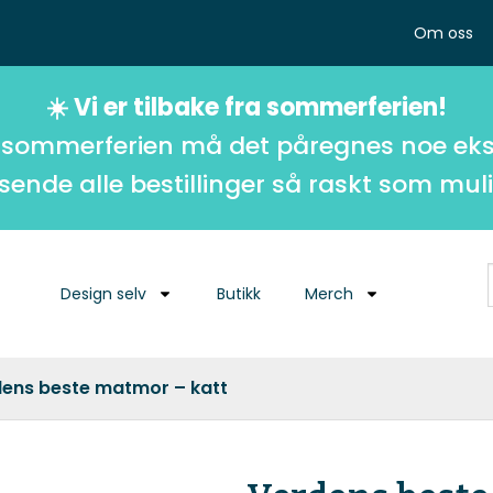
Om oss
☀️ Vi er tilbake fra sommerferien!
 sommerferien må det påregnes noe eks
 sende alle bestillinger så raskt som muli
Design selv
Butikk
Merch
dens beste matmor – katt