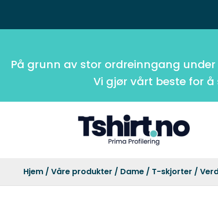
På grunn av stor ordreinngang under
Vi gjør vårt beste for å
Hjem
/
Våre produkter
/
Dame
/
T-skjorter
/ Ver