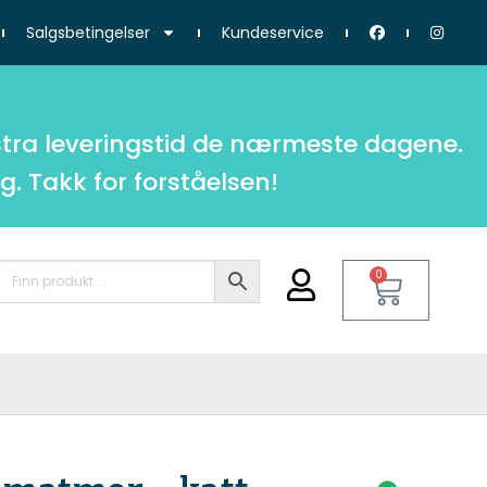
Salgsbetingelser
Kundeservice
tra leveringstid de nærmeste dagene.
g. Takk for forståelsen!
0