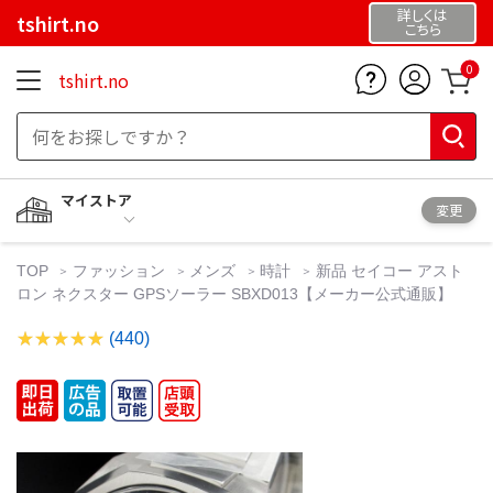
詳しくは
tshirt.no
こちら
0
tshirt.no
マイストア
変更
TOP
ファッション
メンズ
時計
新品 セイコー アスト
ロン ネクスター GPSソーラー SBXD013【メーカー公式通販】
(440)