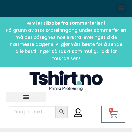
☀️ Vi er tilbake fra sommerferien!
På grunn av stor ordreinngang under sommerferien
må det påregnes noe ekstra leveringstid de
nærmeste dagene. Vi gjør vårt beste for å sende
alle bestillinger så raskt som mulig. Takk for
forståelsen!
0