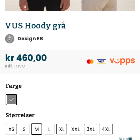
VUS Hoody grå
Design EB
kr
460,00
Farge
Størrelser
XS
S
M
L
XL
XXL
3XL
4XL
Nullstill