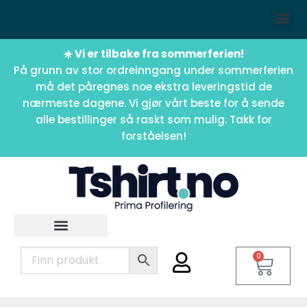
☀️ Vi er tilbake fra sommerferien!
På grunn av stor ordreinngang under sommerferien
må det påregnes noe ekstra leveringstid de
nærmeste dagene. Vi gjør vårt beste for å sende
alle bestillinger så raskt som mulig. Takk for
forståelsen!
0