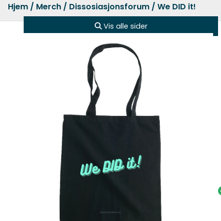
Hjem
/
Merch
/
Dissosiasjonsforum
/ We DID it!
Vis alle sider