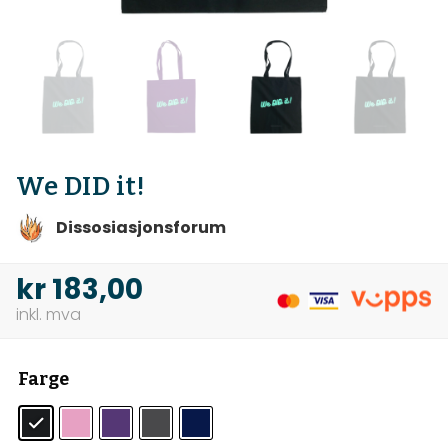
We DID it!
Dissosiasjonsforum
kr
183,00
Farge