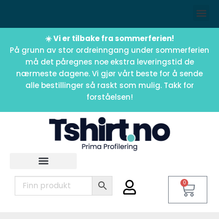
☀️ Vi er tilbake fra sommerferien!
På grunn av stor ordreinngang under sommerferien
må det påregnes noe ekstra leveringstid de
nærmeste dagene. Vi gjør vårt beste for å sende
alle bestillinger så raskt som mulig. Takk for
forståelsen!
0