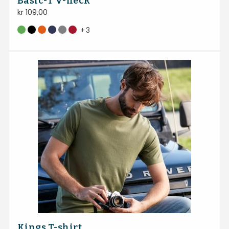
Basic-T V-neck
kr
109,00
+
3
Kings T-shirt