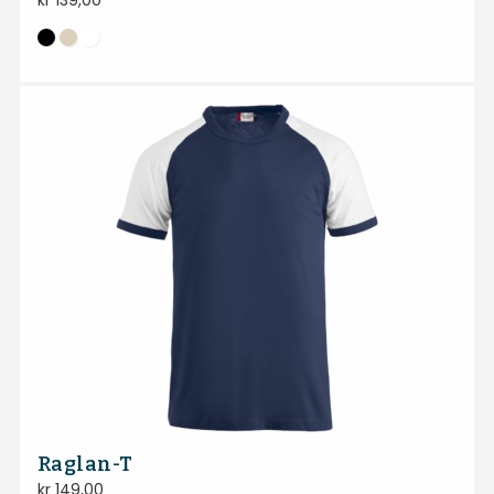
kr
139,00
Raglan-T
kr
149,00