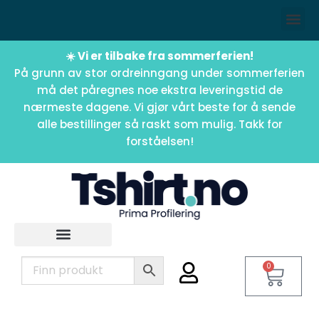
☀️ Vi er tilbake fra sommerferien!
På grunn av stor ordreinngang under sommerferien
må det påregnes noe ekstra leveringstid de
nærmeste dagene. Vi gjør vårt beste for å sende
alle bestillinger så raskt som mulig. Takk for
forståelsen!
0