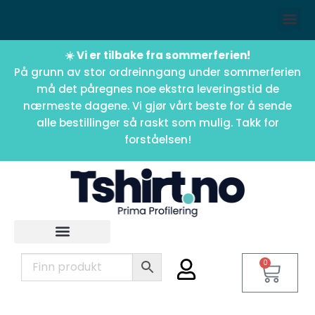
☀️ Vi er tilbake fra sommerferien!
På grunn av stor ordreinngang under sommerferien
må det påregnes noe ekstra leveringstid de
nærmeste dagene. Vi gjør vårt beste for å sende
alle bestillinger så raskt som mulig. Takk for
forståelsen!
0