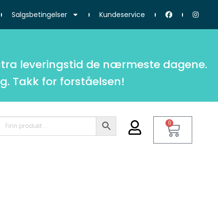
Salgsbetingelser
Kundeservice
tra leveringstid de nærmeste dagene.
g. Takk for forståelsen!
0