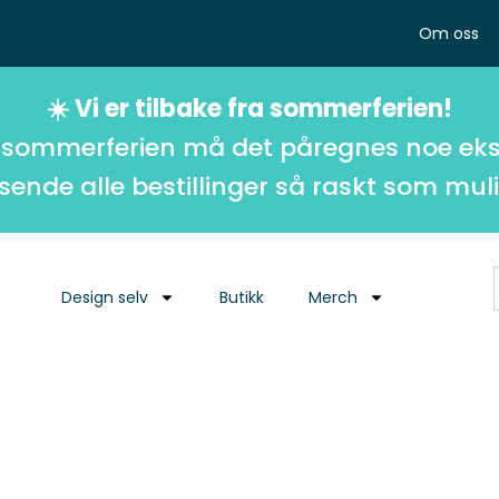
Om oss
☀️ Vi er tilbake fra sommerferien!
 sommerferien må det påregnes noe eks
 sende alle bestillinger så raskt som muli
Design selv
Butikk
Merch