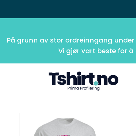
På grunn av stor ordreinngang under
Vi gjør vårt beste for å