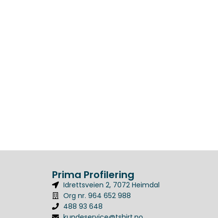
Prima Profilering
Idrettsveien 2, 7072 Heimdal
Org nr. 964 652 988
488 93 648
kundeservice@tshirt.no