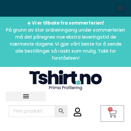
☀️ Vi er tilbake fra sommerferien!
På grunn av stor ordreinngang under sommerferien
må det påregnes noe ekstra leveringstid de
nærmeste dagene. Vi gjør vårt beste for å sende
alle bestillinger så raskt som mulig. Takk for
forståelsen!
0