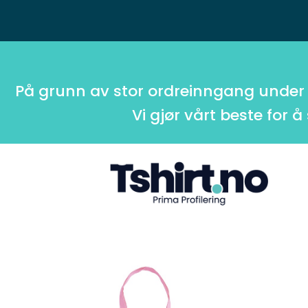
På grunn av stor ordreinngang under
Vi gjør vårt beste for å