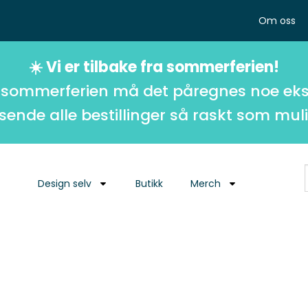
Om oss
☀️ Vi er tilbake fra sommerferien!
 sommerferien må det påregnes noe eks
 sende alle bestillinger så raskt som muli
Design selv
Butikk
Merch