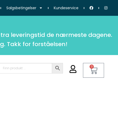
Salgsbetingelser
Kundeservice
tra leveringstid de nærmeste dagene.
g. Takk for forståelsen!
0