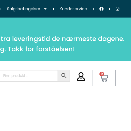
Salgsbetingelser
Kundeservice
tra leveringstid de nærmeste dagene.
g. Takk for forståelsen!
0