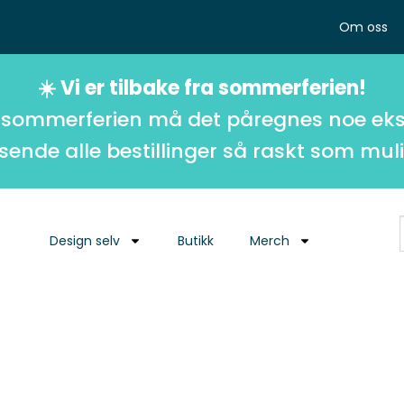
Om oss
☀️ Vi er tilbake fra sommerferien!
 sommerferien må det påregnes noe eks
 sende alle bestillinger så raskt som muli
Design selv
Butikk
Merch