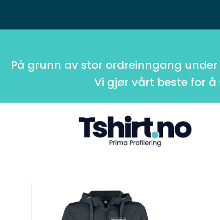
På grunn av stor ordreinngang under
Vi gjør vårt beste for å