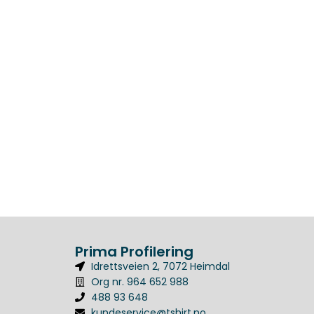
Prima Profilering
Idrettsveien 2, 7072 Heimdal
Org nr. 964 652 988
488 93 648
kundeservice@tshirt.no