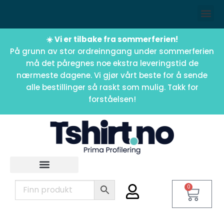
☀️ Vi er tilbake fra sommerferien!
På grunn av stor ordreinngang under sommerferien
må det påregnes noe ekstra leveringstid de
nærmeste dagene. Vi gjør vårt beste for å sende
alle bestillinger så raskt som mulig. Takk for
forståelsen!
0