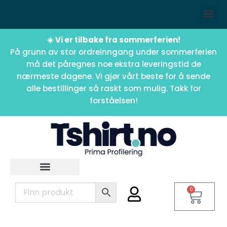
☀️ Vi er tilbake fra sommerferien!
På grunn av stor ordreinngang under sommerferien
må det påregnes noe ekstra leveringstid de
nærmeste dagene. Vi gjør vårt beste for å sende
alle bestillinger så raskt som mulig. Takk for
forståelsen!
0