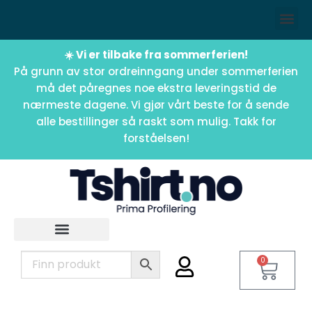
☀️ Vi er tilbake fra sommerferien!
På grunn av stor ordreinngang under sommerferien
må det påregnes noe ekstra leveringstid de
nærmeste dagene. Vi gjør vårt beste for å sende
alle bestillinger så raskt som mulig. Takk for
forståelsen!
0