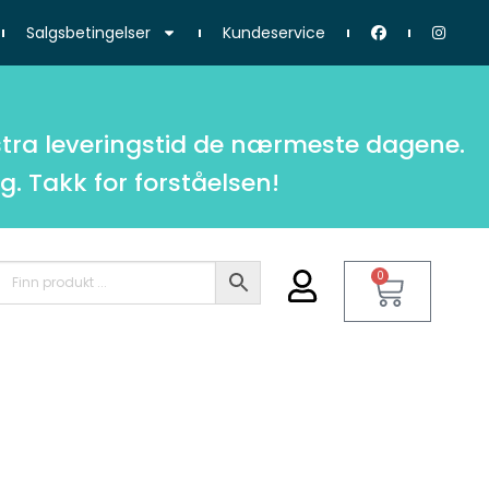
Salgsbetingelser
Kundeservice
tra leveringstid de nærmeste dagene.
g. Takk for forståelsen!
0