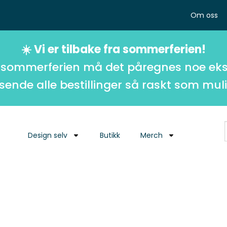
Om oss
☀️ Vi er tilbake fra sommerferien!
 sommerferien må det påregnes noe eks
 sende alle bestillinger så raskt som muli
Design selv
Butikk
Merch