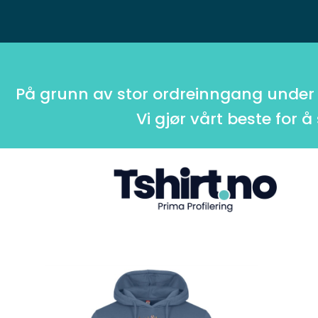
På grunn av stor ordreinngang under
Vi gjør vårt beste for å