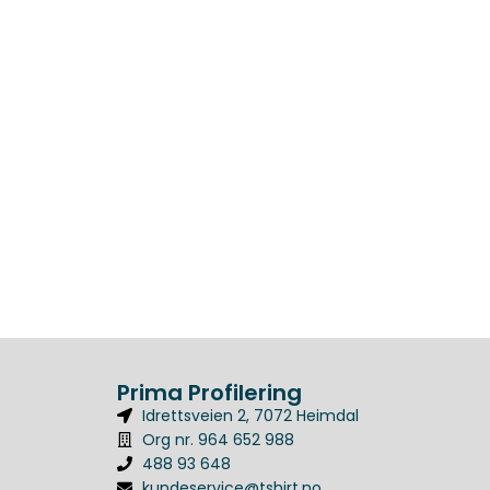
Prima Profilering
Idrettsveien 2, 7072 Heimdal
Org nr. 964 652 988
488 93 648
kundeservice@tshirt.no