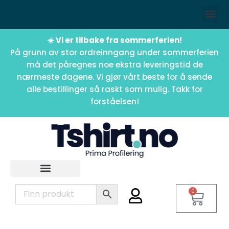
☀️ Vi er tilbake fra sommerferien!
På grunn av stor ordreinngang under sommerferien
må det påregnes noe ekstra leveringstid de
nærmeste dagene. Vi gjør vårt beste for å sende
alle bestillinger så raskt som mulig. Takk for
forståelsen!
0