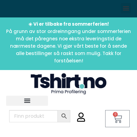
☀️ Vi er tilbake fra sommerferien!
På grunn av stor ordreinngang under sommerferien
må det påregnes noe ekstra leveringstid de
nærmeste dagene. Vi gjør vårt beste for å sende
alle bestillinger så raskt som mulig. Takk for
forståelsen!
0