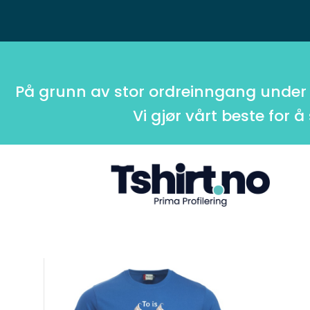
På grunn av stor ordreinngang under
Vi gjør vårt beste for å