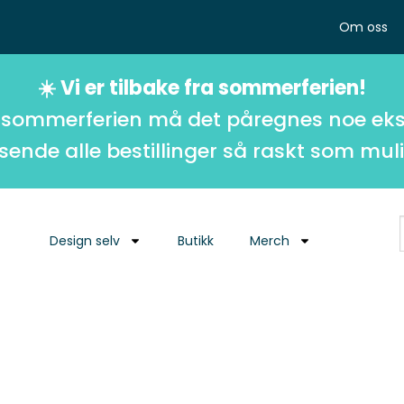
Om oss
☀️ Vi er tilbake fra sommerferien!
 sommerferien må det påregnes noe eks
 sende alle bestillinger så raskt som muli
Design selv
Butikk
Merch