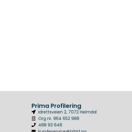
Prima Profilering
Idrettsveien 2, 7072 Heimdal
Org nr. 964 652 988
488 93 648
kundeservice@tshirt.no