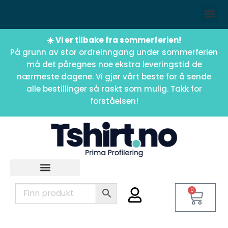
☀️ Vi er tilbake fra sommerferien!
På grunn av stor ordreinngang under sommerferien
må det påregnes noe ekstra leveringstid de
nærmeste dagene. Vi gjør vårt beste for å sende
alle bestillinger så raskt som mulig. Takk for
forståelsen!
0