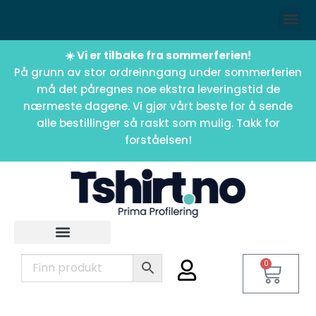
☀️ Vi er tilbake fra sommerferien!
På grunn av stor ordreinngang under sommerferien
må det påregnes noe ekstra leveringstid de
nærmeste dagene. Vi gjør vårt beste for å sende
alle bestillinger så raskt som mulig. Takk for
forståelsen!
0