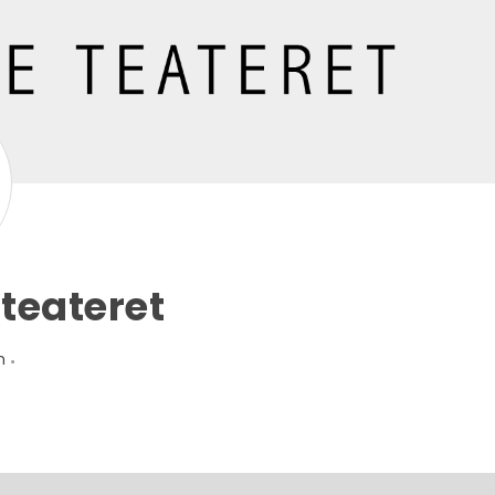
 teateret
m