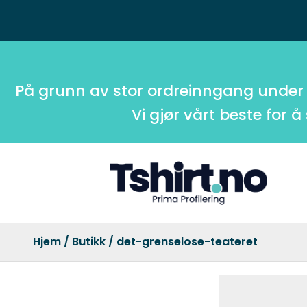
På grunn av stor ordreinngang under
Vi gjør vårt beste for å
Hjem
/
Butikk
/ det-grenselose-teateret