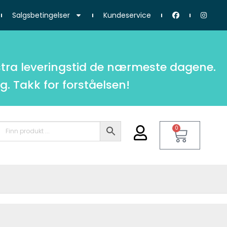
Salgsbetingelser
Kundeservice
tra leveringstid de nærmeste dagene.
g. Takk for forståelsen!
0