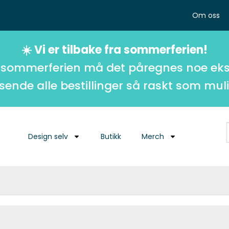
Om oss
☀️ Vi er tilbake fra sommerferien!
 sommerferien må det påregnes noe eks
 sende alle bestillinger så raskt som muli
Design selv
Butikk
Merch