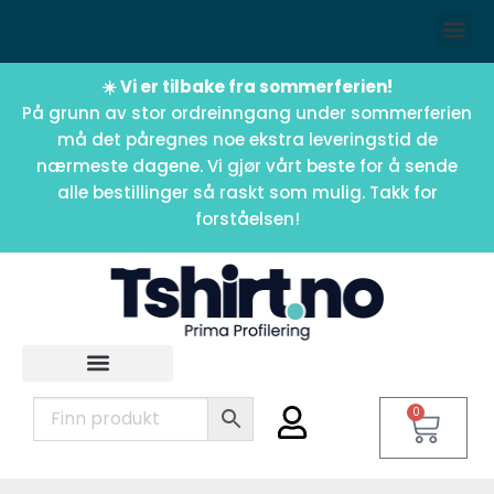
☀️ Vi er tilbake fra sommerferien!
På grunn av stor ordreinngang under sommerferien
må det påregnes noe ekstra leveringstid de
nærmeste dagene. Vi gjør vårt beste for å sende
alle bestillinger så raskt som mulig. Takk for
forståelsen!
0