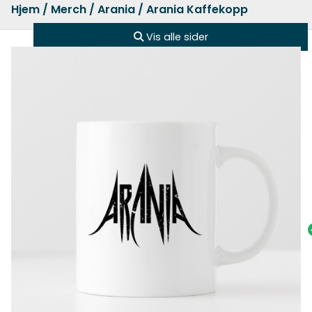
Hjem
/
Merch
/
Arania
/ Arania Kaffekopp
Vis alle sider