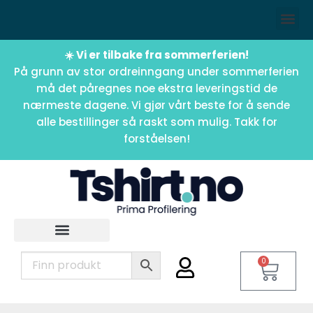
☀️ Vi er tilbake fra sommerferien!
På grunn av stor ordreinngang under sommerferien
må det påregnes noe ekstra leveringstid de
nærmeste dagene. Vi gjør vårt beste for å sende
alle bestillinger så raskt som mulig. Takk for
forståelsen!
0