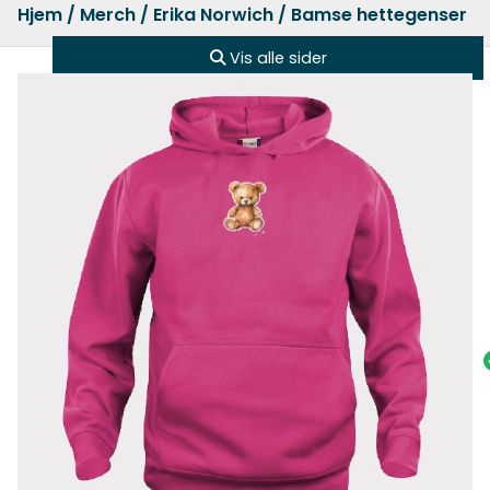
Hjem
/
Merch
/
Erika Norwich
/ Bamse hettegenser – 
Vis alle sider