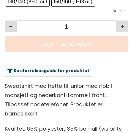
130/140 (8-10 år)
150/160 (11-13 år)
Nullstill
-
+
Legg i handlekurv
Se størrelsesguide for produktet
Sweatshirt med hette til junior med ribb i
mansjett og nederkant. Lomme i front.
Tilpasset hodetelefoner. Produktet er
barnesikkert.
Kvalitet: 65% polyester, 35% bomull (visibility