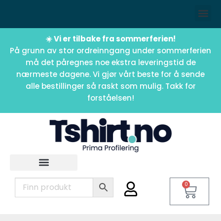
☀️ Vi er tilbake fra sommerferien!
På grunn av stor ordreinngang under sommerferien
må det påregnes noe ekstra leveringstid de
nærmeste dagene. Vi gjør vårt beste for å sende
alle bestillinger så raskt som mulig. Takk for
forståelsen!
0