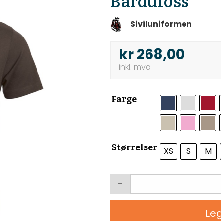
Bardufoss
Siviluniformen
kr
268,00
Farge
Størrelser
XS
S
M
-
Leg