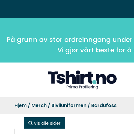
På grunn av stor ordreinngang under
Vi gjør vårt beste for å
Hjem
/
Merch
/
Siviluniformen
/ Bardufoss
Vis alle sider