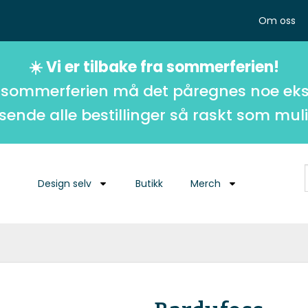
Om oss
☀️ Vi er tilbake fra sommerferien!
 sommerferien må det påregnes noe eks
 sende alle bestillinger så raskt som muli
Design selv
Butikk
Merch