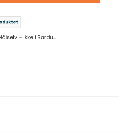
roduktet
ålselv – ikke i Bardu…