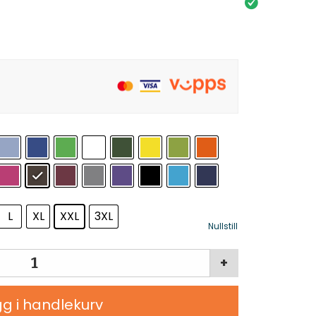
L
XL
XXL
3XL
Nullstill
+
g i handlekurv