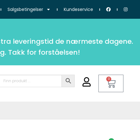
Salgsbetingelser
Kundeservice
tra leveringstid de nærmeste dagene.
g. Takk for forståelsen!
0