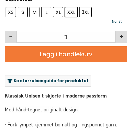
XS
S
M
L
XL
XXL
3XL
Nullstill
-
+
Legg i handlekurv
Se størrelsesguide for produktet
Klassisk Unisex t-skjorte i moderne passform
Med hånd-tegnet originalt design.
· Forkrympet kjemmet bomull og ringspunnet garn.