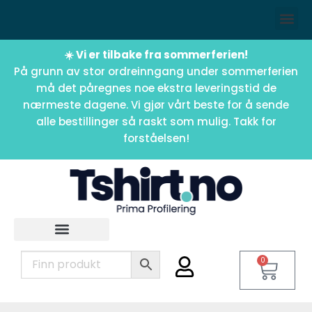
☀️ Vi er tilbake fra sommerferien!
På grunn av stor ordreinngang under sommerferien
må det påregnes noe ekstra leveringstid de
nærmeste dagene. Vi gjør vårt beste for å sende
alle bestillinger så raskt som mulig. Takk for
forståelsen!
0