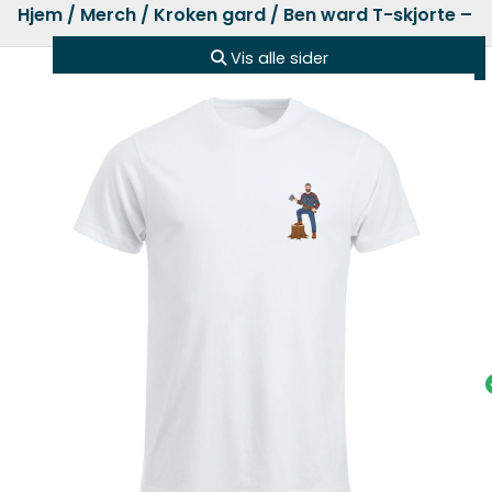
Hjem
/
Merch
/
Kroken gard
/ Ben ward T-skjorte – Li
Vis alle sider