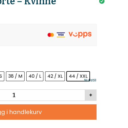
orte – Kvinne
t
S
38 / M
40 / L
42 / XL
44 / XXL
Nullstill
+
g i handlekurv