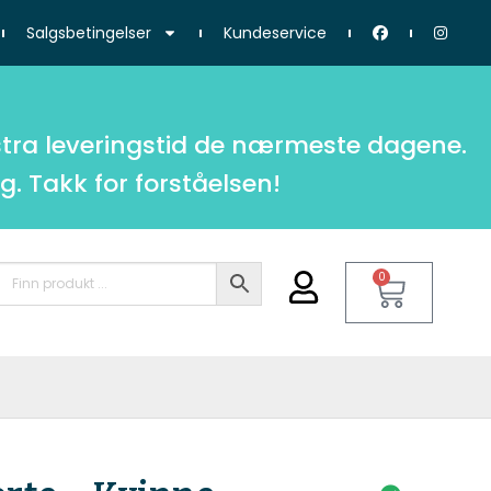
Salgsbetingelser
Kundeservice
tra leveringstid de nærmeste dagene.
g. Takk for forståelsen!
0