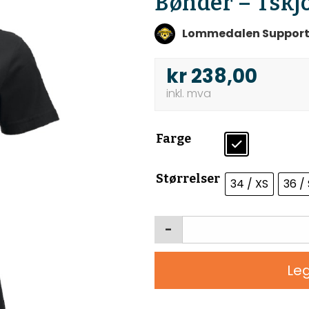
Bønder – Tskj
Lommedalen Suppor
kr
238,00
Farge
Størrelser
34 / XS
36 / 
-
Leg