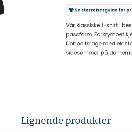
Se størrelsesguide for p
Vår klassiske t-shirt i be
passform. Forkrympet kj
Dobbeltkrage med elasta
sidesømmer på damemod
Lignende produkter