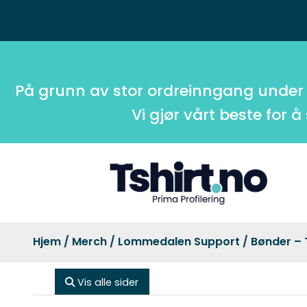
På grunn av stor ordreinngang under
Vi gjør vårt beste for å
Hjem
/
Merch
/
Lommedalen Support
/ Bønder – 
Vis alle sider