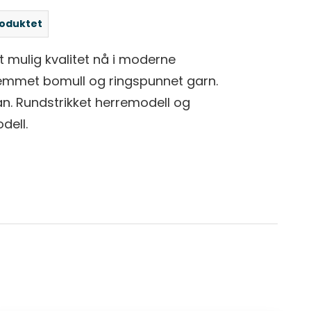
roduktet
st mulig kvalitet nå i moderne
emmet bomull og ringspunnet garn.
n. Rundstrikket herremodell og
ell.