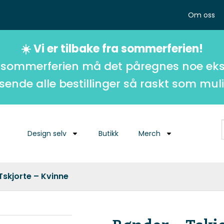
Om oss
☀️ Vi er tilbake fra sommerferien!
 sommerferien må det påregnes noe eks
 sende alle bestillinger så raskt som muli
Design selv
Butikk
Merch
Tskjorte – Kvinne