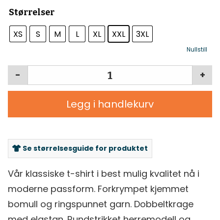
Størrelser
XS
S
M
L
XL
XXL
3XL
Nullstill
-
+
Legg i handlekurv
Se størrelsesguide for produktet
Vår klassiske t-shirt i best mulig kvalitet nå i
moderne passform. Forkrympet kjemmet
bomull og ringspunnet garn. Dobbeltkrage
med elastan. Rundstrikket herremodell og