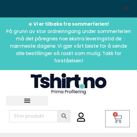
☀️ Vi er tilbake fra sommerferien!
På grunn av stor ordreinngang under sommerferien
må det påregnes noe ekstra leveringstid de
nærmeste dagene. Vi gjør vårt beste for å sende
alle bestillinger så raskt som mulig. Takk for
forståelsen!
0