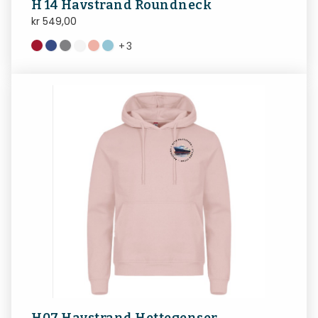
H 14 Havstrand Roundneck
kr
549,00
+
3