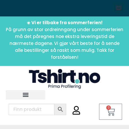
☀️ Vi er tilbake fra sommerferien!
På grunn av stor ordreinngang under sommerferien
må det påregnes noe ekstra leveringstid de
nærmeste dagene. Vi gjør vårt beste for å sende
alle bestillinger så raskt som mulig. Takk for
forståelsen!
0