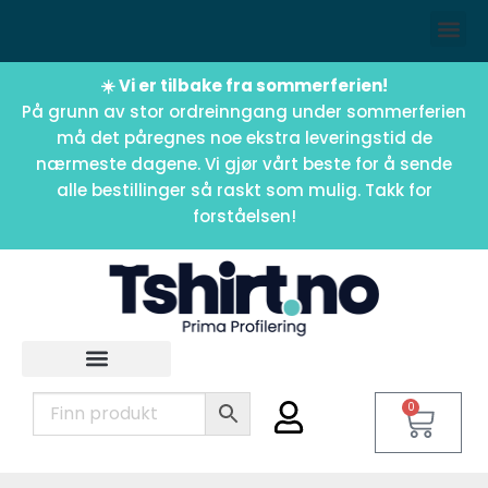
☀️ Vi er tilbake fra sommerferien!
På grunn av stor ordreinngang under sommerferien
må det påregnes noe ekstra leveringstid de
nærmeste dagene. Vi gjør vårt beste for å sende
alle bestillinger så raskt som mulig. Takk for
forståelsen!
0