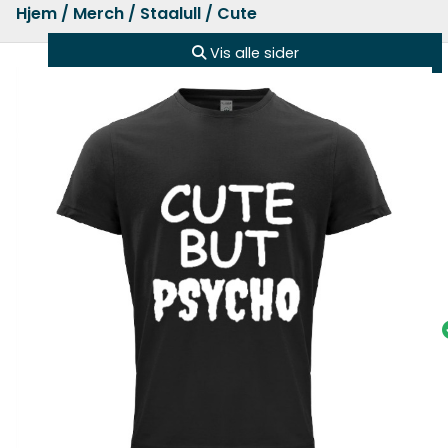
Hjem
/
Merch
/
Staalull
/ Cute
Vis alle sider