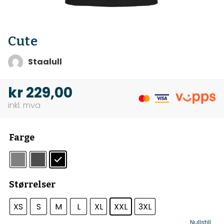
Cute
Staalull
kr
229,00
Farge
Størrelser
XS
S
M
L
XL
XXL
3XL
Nullstill