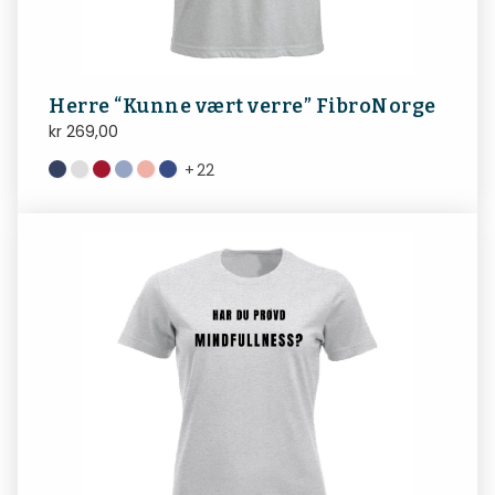
Herre “Kunne vært verre” FibroNorge
kr
269,00
+
22