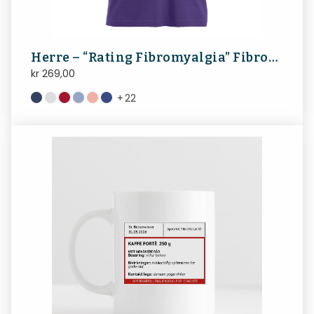
Herre – “Rating Fibromyalgia” FibroNorge
kr
269,00
+
22