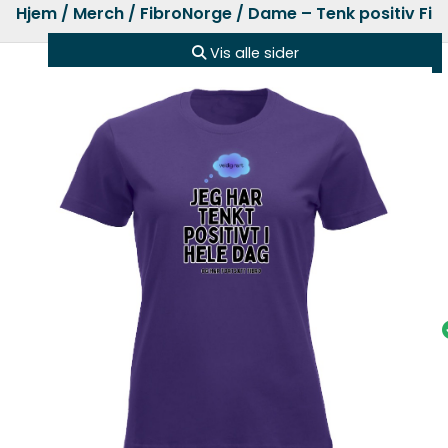
Hjem
/
Merch
/
FibroNorge
/ Dame – Tenk positiv Fi
Vis alle sider