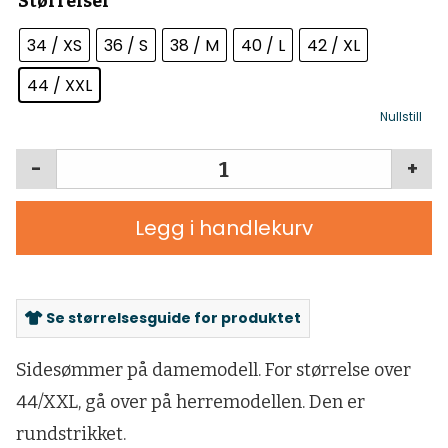
Størrelser
34 / XS
36 / S
38 / M
40 / L
42 / XL
44 / XXL
Nullstill
-
+
Legg i handlekurv
Se størrelsesguide for produktet
Sidesømmer på damemodell. For størrelse over
44/XXL, gå over på herremodellen. Den er
rundstrikket.