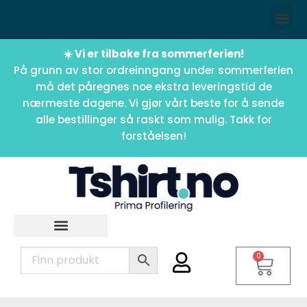
☀️ Vi er tilbake fra sommerferien!
På grunn av stor ordreinngang under sommerferien
må det påregnes noe ekstra leveringstid de
nærmeste dagene. Vi gjør vårt beste for å sende
alle bestillinger så raskt som mulig. Takk for
forståelsen!
0