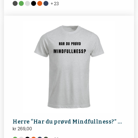
+
23
Herre “Har du prøvd Mindfullness?” FibroNorge
kr
269,00