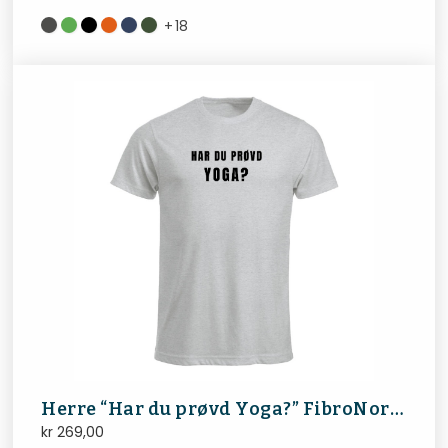
+
18
Herre “Har du prøvd Yoga?” FibroNorge
kr
269,00