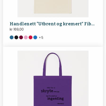
Handlenett “Utbrent og kremert” FibroNorge
kr
169,00
+
5