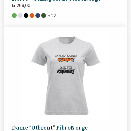
kr
269,00
+
22
Dame “Utbrent” FibroNorge