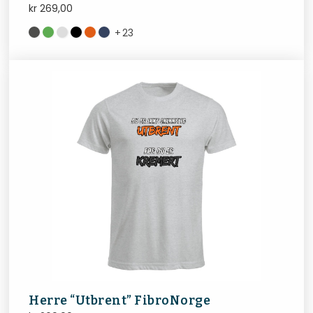
kr
269,00
+
23
Herre “Utbrent” FibroNorge