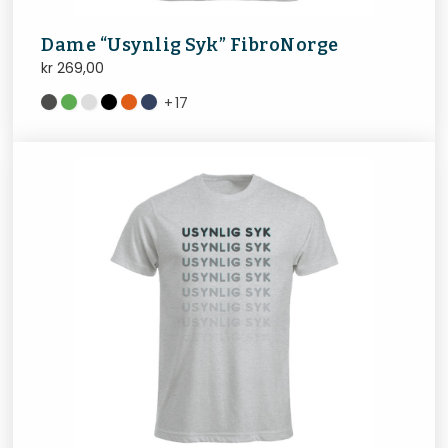
Dame “Usynlig Syk” FibroNorge
kr
269,00
+
17