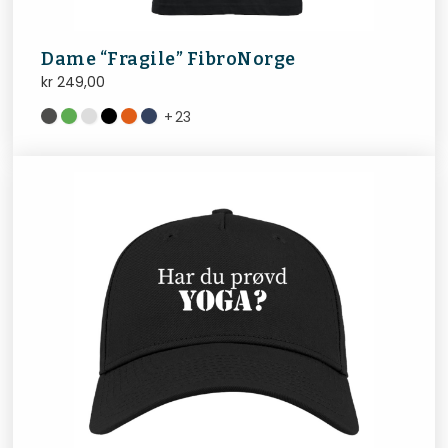
Dame “Fragile” FibroNorge
kr
249,00
+
23