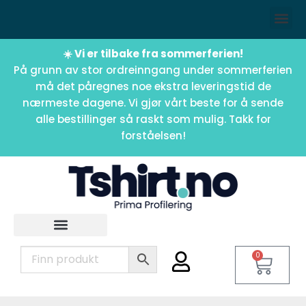
☀️ Vi er tilbake fra sommerferien!
På grunn av stor ordreinngang under sommerferien
må det påregnes noe ekstra leveringstid de
nærmeste dagene. Vi gjør vårt beste for å sende
alle bestillinger så raskt som mulig. Takk for
forståelsen!
0