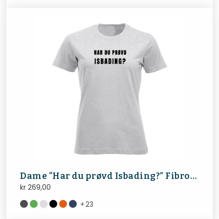
Dame “Har du prøvd Isbading?” FibroNorge
kr
269,00
+
23