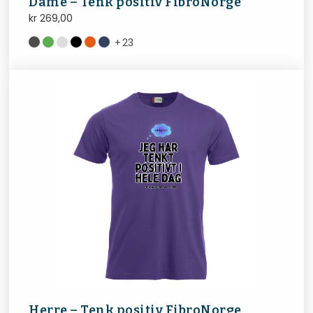
Dame – Tenk positiv FibroNorge
kr
269,00
+
23
Herre – Tenk positiv FibroNorge