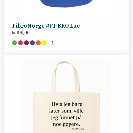
FibroNorge #FI-BRO Lue
kr
199,00
+
1