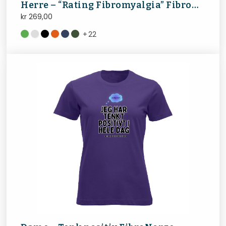
Herre – “Rating Fibromyalgia” FibroNorge
kr
269,00
+
22