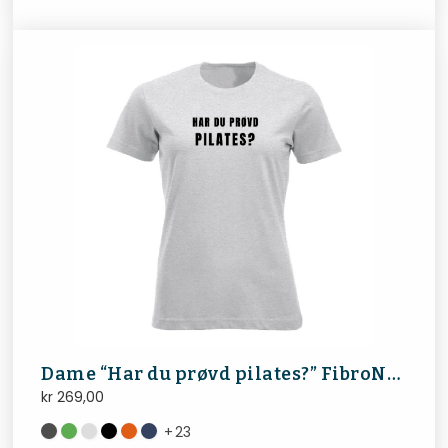
Dame “Har du prøvd pilates?” FibroNorge
kr
269,00
+
23