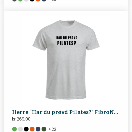
Herre “Har du prøvd Pilates?” FibroNorge
kr
269,00
+
22