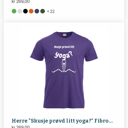
kr
269,00
+
22
Herre “Skusje prøvd litt yoga?” FibroNorge
kr
269,00