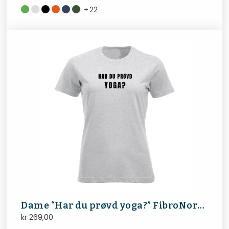
+
22
Dame “Har du prøvd yoga?” FibroNorge
kr
269,00