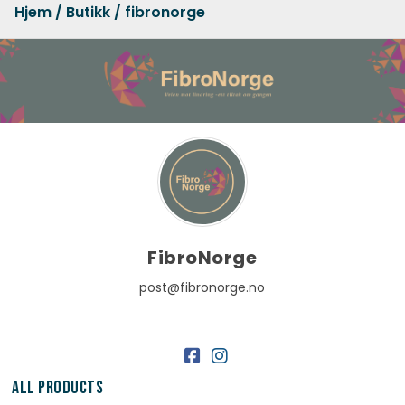
Hjem
/
Butikk
/ fibronorge
FibroNorge
post@fibronorge.no
All Products