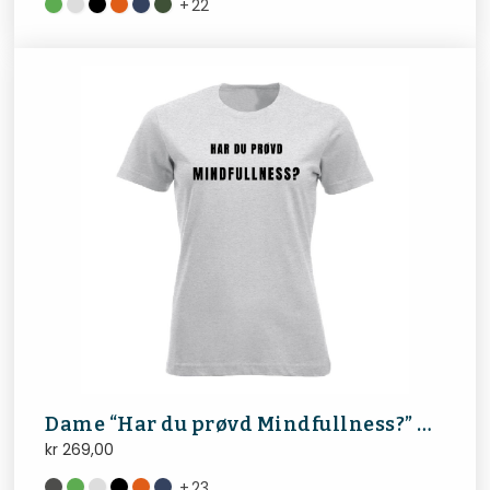
+
22
Dame “Har du prøvd Mindfullness?” FibroNorge
kr
269,00
+
23