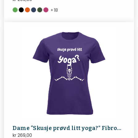
+
18
Dame “Skusje prøvd litt yoga?” FibroNorge
kr
269,00