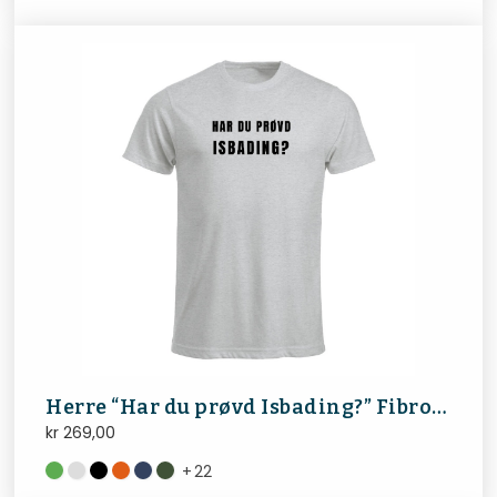
Herre “Har du prøvd Isbading?” FibroNorge
kr
269,00
+
22