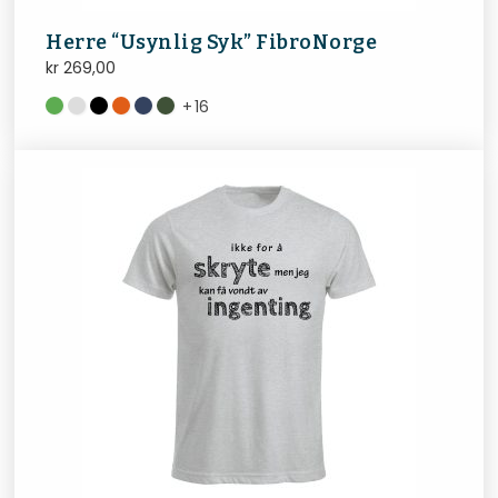
Herre “Usynlig Syk” FibroNorge
kr
269,00
+
16