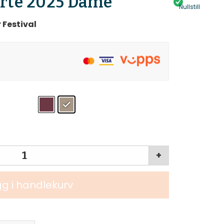
orte 2025 Dame
Nullstill
 Festival
+
g i handlekurv