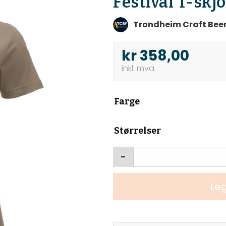
Festival T-skj
Trondheim Craft Beer
kr
358,00
Farge
Størrelser
-
Leg