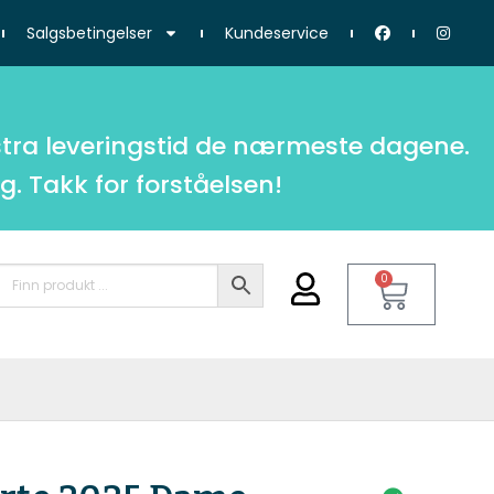
Salgsbetingelser
Kundeservice
tra leveringstid de nærmeste dagene.
g. Takk for forståelsen!
0