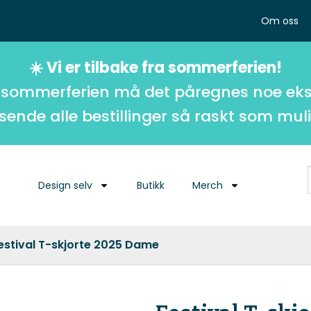
Om oss
☀️ Vi er tilbake fra sommerferien!
 sommerferien må det påregnes noe eks
 sende alle bestillinger så raskt som muli
Design selv
Butikk
Merch
estival T-skjorte 2025 Dame