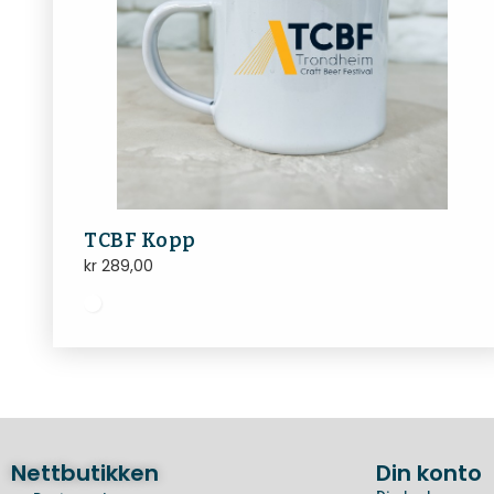
TCBF Kopp
kr
289,00
Nettbutikken
Din konto