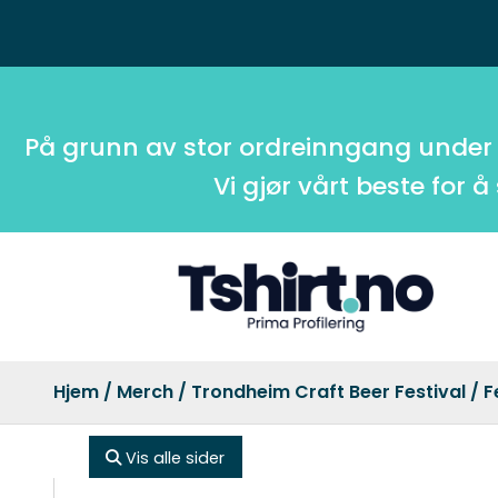
På grunn av stor ordreinngang under
Vi gjør vårt beste for å
Hjem
/
Merch
/
Trondheim Craft Beer Festival
/ F
Vis alle sider