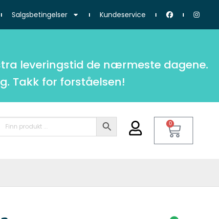
Salgsbetingelser
Kundeservice
tra leveringstid de nærmeste dagene.
g. Takk for forståelsen!
0