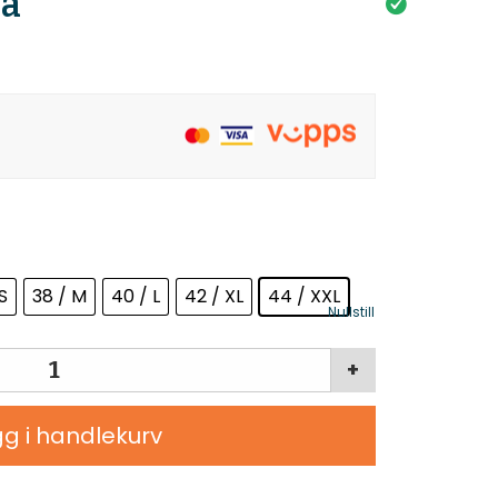
na
S
38 / M
40 / L
42 / XL
44 / XXL
Nullstill
+
g i handlekurv