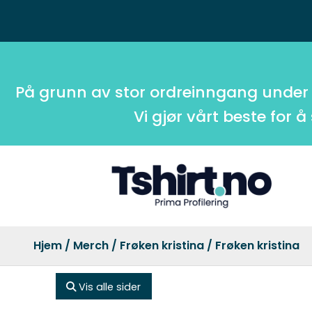
På grunn av stor ordreinngang under
Vi gjør vårt beste for å
Hjem
/
Merch
/
Frøken kristina
/ Frøken kristina
Vis alle sider