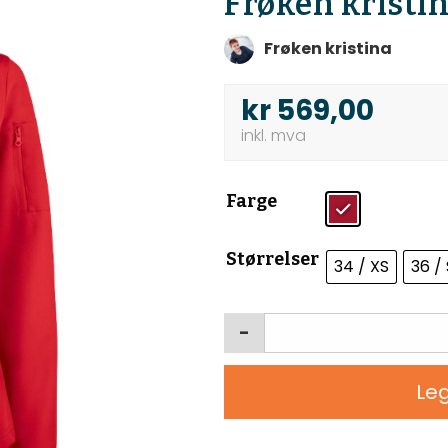
Frøken kristi
Frøken kristina
kr
569,00
Farge
Størrelser
34 / XS
36 / 
-
Leg