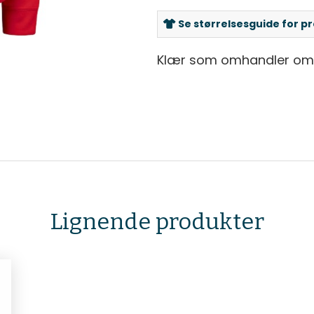
Se størrelsesguide for p
Klær som omhandler om 
Lignende produkter