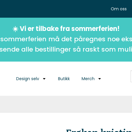
Om oss
☀️ Vi er tilbake fra sommerferien!
 sommerferien må det påregnes noe eks
 sende alle bestillinger så raskt som muli
Design selv
Butikk
Merch