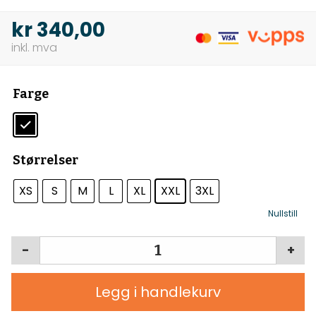
kr
340,00
Farge
Størrelser
XS
S
M
L
XL
XXL
3XL
Nullstill
-
+
Legg i handlekurv