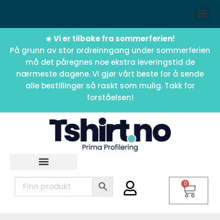
☀️ Vi er tilbake fra sommerferien!
På grunn av stor ordreinngang under sommerferien
må det påregnes noe ekstra leveringstid de
nærmeste dagene. Vi gjør vårt beste for å sende
alle bestillinger så raskt som mulig. Takk for
forståelsen!
0