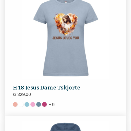
H 18 Jesus Dame Tskjorte
kr
329,00
+
9