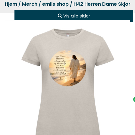
Hjem
/
Merch
/
emils shop
/ H42 Herren Dame Skjort
Vis alle sider