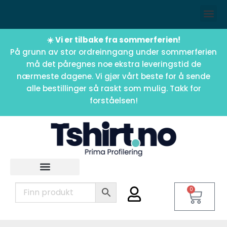
☀️ Vi er tilbake fra sommerferien!
På grunn av stor ordreinngang under sommerferien
må det påregnes noe ekstra leveringstid de
nærmeste dagene. Vi gjør vårt beste for å sende
alle bestillinger så raskt som mulig. Takk for
forståelsen!
0