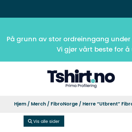
På grunn av stor ordreinngang under
Vi gjør vårt beste for å
Hjem
/
Merch
/
FibroNorge
/ Herre “Utbrent” Fib
Vis alle sider