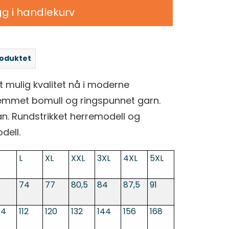
g i handlekurv
roduktet
st mulig kvalitet nå i moderne
emmet bomull og ringspunnet garn.
n. Rundstrikket herremodell og
ell.
L
XL
XXL
3XL
4XL
5XL
1
74
77
80,5
84
87,5
91
04
112
120
132
144
156
168