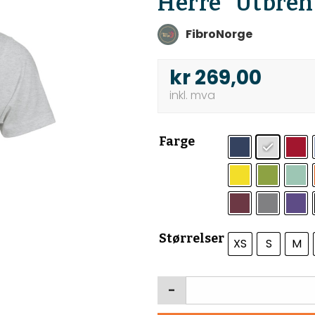
Herre “Utbren
FibroNorge
kr
269,00
Farge
Størrelser
XS
S
M
-