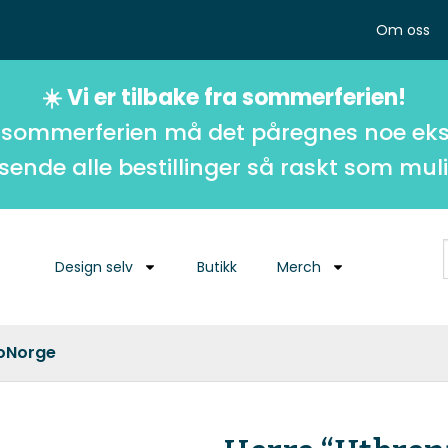
Om oss
☀️ Vi er tilbake fra sommerferien!
 sommerferien må det påregnes noe eks
 sende alle bestillinger så raskt som muli
Design selv
Butikk
Merch
roNorge