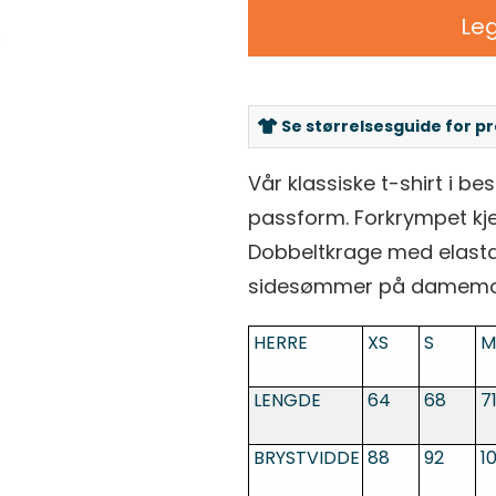
Leg
Se størrelsesguide for p
Vår klassiske t-shirt i be
passform. Forkrympet kj
Dobbeltkrage med elasta
sidesømmer på damemod
HERRE
XS
S
M
LENGDE
64
68
7
BRYSTVIDDE
88
92
1