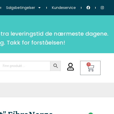
Salgsbetingelser
Kundeservice
tra leveringstid de nærmeste dagene.
g. Takk for forståelsen!
0