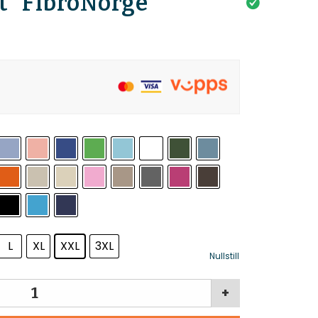
t” FibroNorge
L
XL
XXL
3XL
Nullstill
+