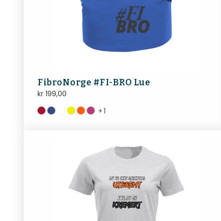
FibroNorge #FI-BRO Lue
kr
199,00
+
1