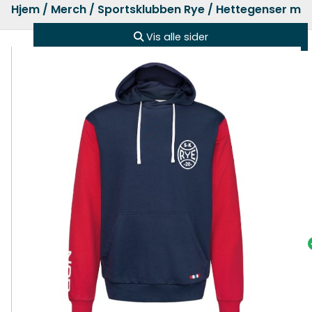
Hjem
/
Merch
/
Sportsklubben Rye
/ Hettegenser me
Vis alle sider