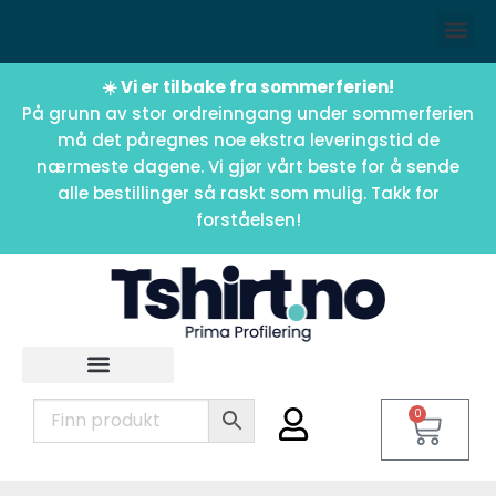
☀️ Vi er tilbake fra sommerferien!
På grunn av stor ordreinngang under sommerferien
må det påregnes noe ekstra leveringstid de
nærmeste dagene. Vi gjør vårt beste for å sende
alle bestillinger så raskt som mulig. Takk for
forståelsen!
0