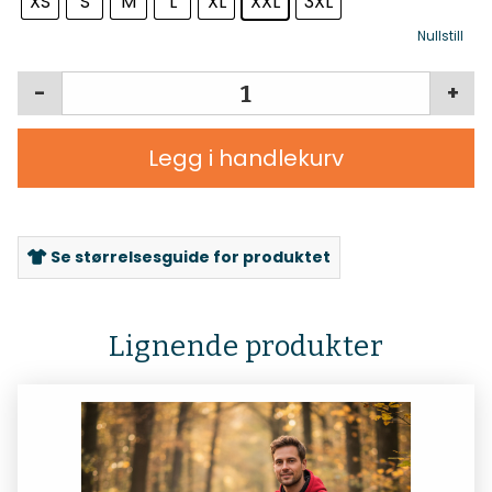
XS
S
M
L
XL
XXL
3XL
Nullstill
-
+
Legg i handlekurv
Se størrelsesguide for produktet
Lignende produkter