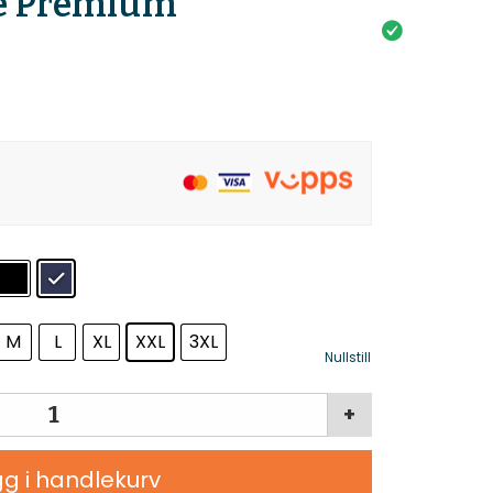
e Premium
M
L
XL
XXL
3XL
Nullstill
+
g i handlekurv