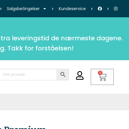
Salgsbetingelser
Kundeservice
tra leveringstid de nærmeste dagene.
g. Takk for forståelsen!
0