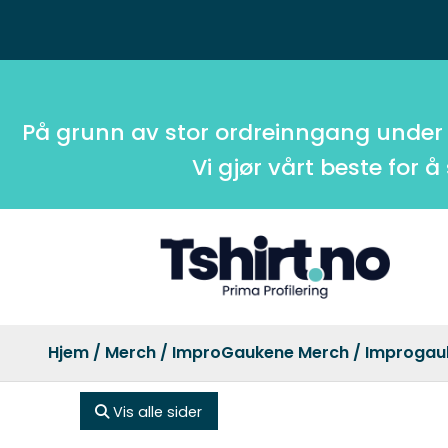
På grunn av stor ordreinngang under
Vi gjør vårt beste for å
Hjem
/
Merch
/
ImproGaukene Merch
/ Improgau
Vis alle sider