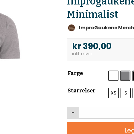
Improgauken
Minimalist
ImproGaukene Merch
kr
390,00
Farge
Størrelser
XS
S
-
Leg