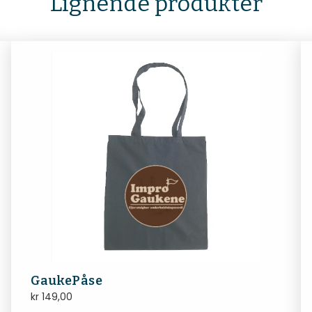
Lignende produkter
GaukePåse
kr
149,00