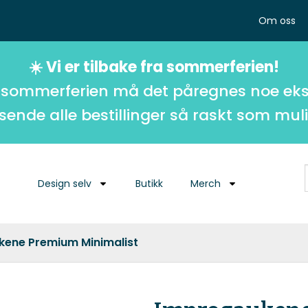
Om oss
☀️ Vi er tilbake fra sommerferien!
 sommerferien må det påregnes noe eks
 sende alle bestillinger så raskt som muli
Design selv
Butikk
Merch
kene Premium Minimalist