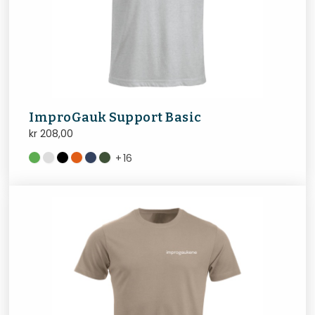
ImproGauk Support Basic
kr
208,00
+
16