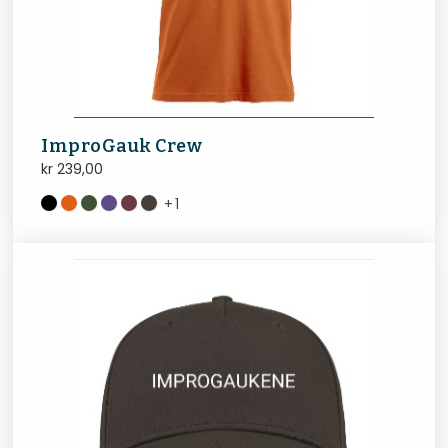
ImproGauk Crew
kr
239,00
+
1