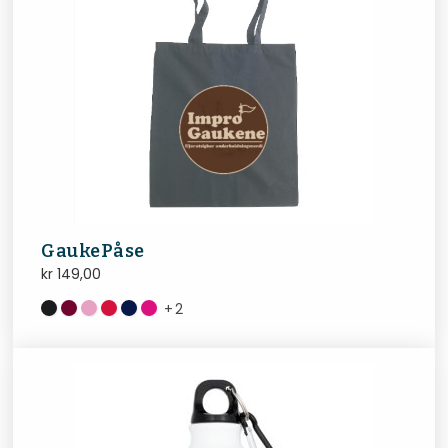
GaukePåse
kr
149,00
+
2