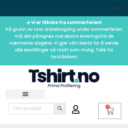
☀️ Vi er tilbake fra sommerferien!
På grunn av stor ordreinngang under sommerferien
må det påregnes noe ekstra leveringstid de
nærmeste dagene. Vi gjør vårt beste for å sende
alle bestillinger så raskt som mulig. Takk for
forståelsen!
0