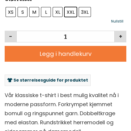
XS
S
M
L
XL
XXL
3XL
Nullstill
-
+
Legg i handlekurv
Se størrelsesguide for produktet
Vår klassiske t-shirt i best mulig kvalitet nå i
moderne passform. Forkrympet kjemmet
bomull og ringspunnet garn. Dobbeltkrage
med elastan. Rundstrikket herremodell og