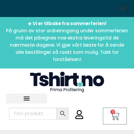
☀️ Vi er tilbake fra sommerferien!
På grunn av stor ordreinngang under sommerferien
må det påregnes noe ekstra leveringstid de
nærmeste dagene. Vi gjør vårt beste for å sende
alle bestillinger så raskt som mulig. Takk for
forståelsen!
0