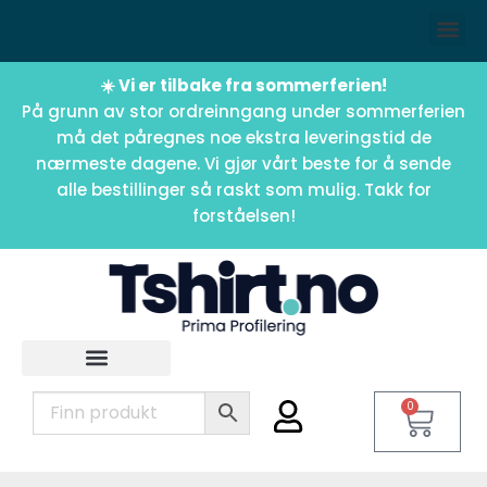
☀️ Vi er tilbake fra sommerferien!
På grunn av stor ordreinngang under sommerferien
må det påregnes noe ekstra leveringstid de
nærmeste dagene. Vi gjør vårt beste for å sende
alle bestillinger så raskt som mulig. Takk for
forståelsen!
0