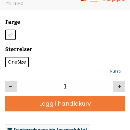
Farge
Størrelser
OneSize
Nullstill
-
+
Legg i handlekurv
Se størrelsesguide for produktet