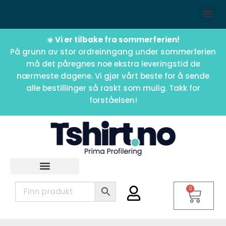
☀️ Vi er tilbake fra sommerferien!
På grunn av stor ordreinngang under sommerferien
må det påregnes noe ekstra leveringstid de
nærmeste dagene. Vi gjør vårt beste for å sende
alle bestillinger så raskt som mulig. Takk for
forståelsen!
0