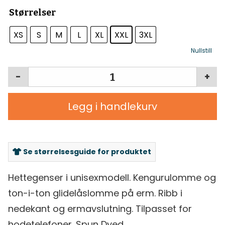
Størrelser
XS
S
M
L
XL
XXL
3XL
Nullstill
-
+
Legg i handlekurv
Se størrelsesguide for produktet
Hettegenser i unisexmodell. Kengurulomme og
ton-i-ton glidelåslomme på erm. Ribb i
nedekant og ermavslutning. Tilpasset for
hodetelefoner. Spun Dyed.