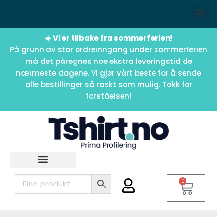
☀️ Vi er tilbake fra sommerferien!
På grunn av stor ordreinngang under sommerferien
må det påregnes noe ekstra leveringstid de
nærmeste dagene. Vi gjør vårt beste for å sende
alle bestillinger så raskt som mulig. Takk for
forståelsen!
0