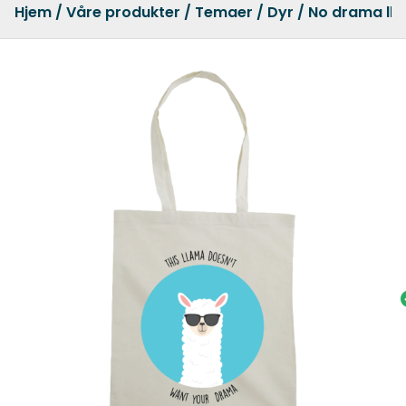
Hjem
/
Våre produkter
/
Temaer
/
Dyr
/ No drama ll