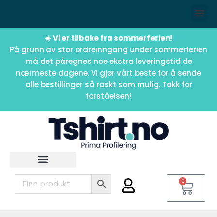
☀️ Vi er tilbake fra sommerferien!
På grunn av stor ordreinngang under sommerferien
må det påregnes noe ekstra leveringstid de
nærmeste dagene. Vi gjør vårt beste for å sende
alle bestillinger så raskt som mulig. Takk for
forståelsen!
0