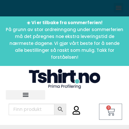
☀️ Vi er tilbake fra sommerferien!
På grunn av stor ordreinngang under sommerferien
må det påregnes noe ekstra leveringstid de
nærmeste dagene. Vi gjør vårt beste for å sende
alle bestillinger så raskt som mulig. Takk for
forståelsen!
0