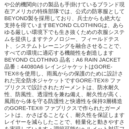
や公的機関向けの製品も手掛けているブランド現
在アメリカの特殊部隊では、公式の防寒服として
BEYOND製を採用しており、兵士からも絶大な
支持を得ていますBEYOND CLOTHINGは、あら
ゆる厳しい環境下でも生き抜くための衣服システ
ムを提供しますテクノロジー、フィールドテス
ト、システムトレーニングを融合させることで、
すべての環境に適応する機能性を創造します
BEYOND CLOTHING 品名：A6 RAIN JACKET
品番：44080A6 レインジャケットはGORE-
TEX®を使用し、雨風からの保護のために設計さ
れた完全防水ジャケットですGORE-TEX® ファ
ブリクスで設計されたガーメントは、防水耐久
性、防風性、透湿性を兼ね備え、耐久性が高く、
風雨から体を守る防護性と快適性を保持3層構造
のGORE-TEX® ファブリクスで作られたガーメ
ントは、かさばることなく、耐久性を保証します
レイヤーを減らしたことで、軽量化と動きやすさ
を実現しています・調節可能なヘルメット対応フ