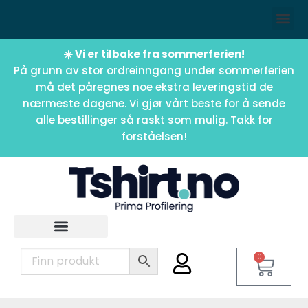
☀️ Vi er tilbake fra sommerferien!
På grunn av stor ordreinngang under sommerferien
må det påregnes noe ekstra leveringstid de
nærmeste dagene. Vi gjør vårt beste for å sende
alle bestillinger så raskt som mulig. Takk for
forståelsen!
0